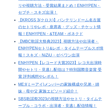
リや視聴方法・受賞結果まとめ！ENHYPEN・
セブチ・スキズ出演！
【KROSS 3(クロス)】バンテリンドーム名古屋
のセトリやレポ・座席表・グッズ・チケット情
報！ENHYPEN・&TEAM・ボネクド
【MBC歌謡大祭典2023】視聴方法や出演者・
ENHYPENセトリ&レポ・タイムテーブルスポ情
報！スキズ・NiZiU・ゼベワン出演
ENHYPEN【レコード大賞2023】レコ大出演時
間やセトリ・見逃し配信は？特別国際音楽賞 受
賞 評判感想やレポも！
ME:I(ミーアイ)メンバーの家族構成や兄弟・姉
妹・母や父 家族エピソード紹介！
SBS歌謡祭2023の視聴方法やセトリ・タイムテ
ーブル・コラボ・出演者・見逃し配信情報！