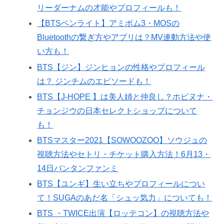
リーダーナムの才能やプロフィールも！
【BTSペンライト】アミボム3・MOSの
Bluetoothの繋ぎ方やアプリは？MV連動方法や使
い方も！
BTS【ジン】ジンヒョンの性格やプロフィール
は？ ジンチムのエピソードも！
BTS【J-HOPE 】は美人姉と仲良し？ホビヌナ・
チョンジウの日本セレクトショップについて
も！
BTSマスター2021【SOWOOZOO】ソウジュの
視聴方法やセトリ・チケット購入方法！6月13・
14日バンタンファンミ
BTS【ユンギ】生い立ちやプロフィールについ
て！SUGAのあだ名「シュッ気力」についても！
BTS ・TWICE出演【ロッテコン】の視聴方法や