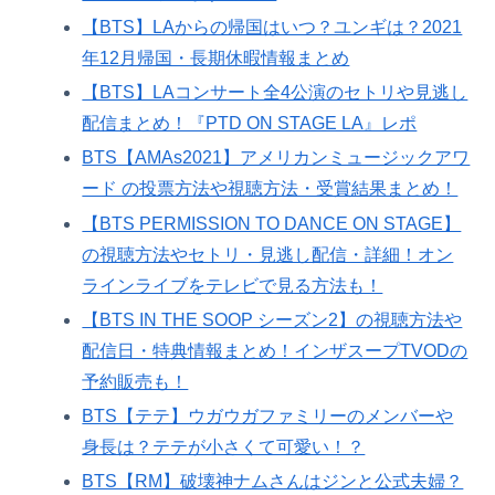
【BTS】LAからの帰国はいつ？ユンギは？2021
年12月帰国・長期休暇情報まとめ
【BTS】LAコンサート全4公演のセトリや見逃し
配信まとめ！『PTD ON STAGE LA』レポ
BTS【AMAs2021】アメリカンミュージックアワ
ード の投票方法や視聴方法・受賞結果まとめ！
【BTS PERMISSION TO DANCE ON STAGE】
の視聴方法やセトリ・見逃し配信・詳細！オン
ラインライブをテレビで見る方法も！
【BTS IN THE SOOP シーズン2】の視聴方法や
配信日・特典情報まとめ！インザスープTVODの
予約販売も！
BTS【テテ】ウガウガファミリーのメンバーや
身長は？テテが小さくて可愛い！？
BTS【RM】破壊神ナムさんはジンと公式夫婦？