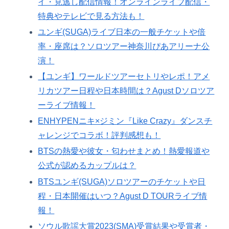
イ・見逃し配信情報！オンラインライブ配信・
特典やテレビで見る方法も！
ユンギ(SUGA)ライブ日本の一般チケットや倍
率・座席は？ソロツアー神奈川ぴあアリーナ公
演！
【ユンギ】ワールドツアーセトリやレポ！アメ
リカツアー日程や日本時間は？Agust Dソロツア
ーライブ情報！
ENHYPENニキ×ジミン『Like Crazy』ダンスチ
ャレンジでコラボ！評判感想も！
BTSの熱愛や彼女・匂わせまとめ！熱愛報道や
公式が認めるカップルは？
BTSユンギ(SUGA)ソロツアーのチケットや日
程・日本開催はいつ？Agust D TOURライブ情
報！
ソウル歌謡大賞2023(SMA)受賞結果や受賞者・