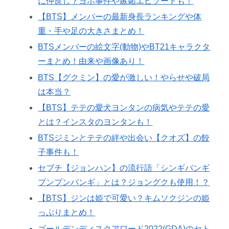
に仲良し？ヨボ事件や嫉妬エピソードも！
【BTS】メンバーの最新身長ランキングや体
重・手や足の大きさまとめ！
BTSメンバーの絵文字(動物)やBT21キャラクタ
ーまとめ！由来や画像あり！
BTS【グクミン】の愛が激しい！やらせや破局
は本当？
【BTS】テテの愛犬ヨンタンの病気やテテの愛
とは？インスタのヨンタンも！
BTSジミンとテテの絆や出会い【クオズ】の餃
子事件も！
セブチ【ジョンハン】の流行語「シンギバンギ
プンプンバンギ」とは？ジョングクも使用！？
【BTS】ジンは姫で可愛い？キムソクジンの姫
っぷりまとめ！
ゴールデンディスクアワード2022(GDA)のセト