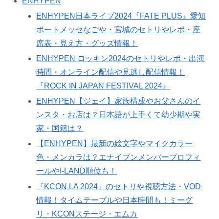
ENHYPEN
ENHYPEN日本ライブ2024『FATE PLUS』愛知
ポートメッセなごや・宮城のセトリやレポ・座
席表・見え方・グッズ情報！
ENHYPEN ロッキン2024のセトリやレポ・出演
時間・オンライン配信や見逃し配信情報！
『ROCK IN JAPAN FESTIVAL 2024』
ENHYPEN【ジェイ】家族構成やお父さんのイ
ンスタ・お店は？日本語が上手くて幼少期や実
家・国籍は？
【ENHYPEN】最新の絵文字やマイクカラー
色・メンカラは？エナイプンメンバープロフィ
ールやI-LAND順位も！
『KCON LA 2024』のセトリや視聴方法・VOD
情報！タイムテーブルや日本時間も！ミーグ
リ・KCONステージ・エムカ