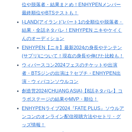
位や脱落者・結果まとめ！ENHYPENメンバー
最終順位やBTSテストも！
I-LAND(アイランド)パート1の全順位や脱落者・
結果・全話ネタバレ！ENHYPEN ニキやケイく
んのオーディション
ENHYPEN【ニキ】最新2024の身長やテンテン
(サプリ)について！現在の身長や伸びた比較も！
ウィバースコン2024フェスのチケットや出演
者・BTSジンの出演は？セブチ・ENHYPEN出
演・ウィバコンソウルコン
創造営2024(CHUANG ASIA)【8話ネタバレ】コ
ラボステージの結果やMVP・順位！
ENHYPENライブ2024『FATE PLUS』ソウルア
ンコンのオンライン配信視聴方法やセトリ・グ
ッズ情報！