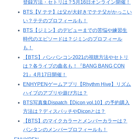
登録方法・セトリは？5月16日オンライン開催！
BTS【V テテ】は父が大好きでテテ父がかっこい
い？テテのプロフィールも！
BTS【ジミン】のデビューまでの苦悩や練習生
時代のエピソードは？ジミンのプロフィール
も！
【BTS】バンバンコン2021の視聴方法やセトリ
は？各ライブの曲名も！『BANG BANG CON
21』4月17日開催！
ENHYPENゲームアプリ【Rhythm Hive】リズム
ハイブのアプリや遊び方は？
BTS写真集Dispatch【Dicon vol.10】の予約購入
方法は？ディスパッチやDiconとは？
【BTS】のマイクカラーとメンバーカラーは？
バンタンのメンバープロフィールも！