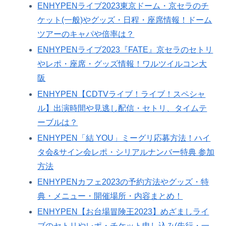
ENHYPENライブ2023東京ドーム・京セラのチ
ケット(一般)やグッズ・日程・座席情報！ドーム
ツアーのキャパや倍率は？
ENHYPENライブ2023『FATE』京セラのセトリ
やレポ・座席・グッズ情報！ワルツイルコン大
阪
ENHYPEN【CDTVライブ！ライブ！スペシャ
ル】出演時間や見逃し配信・セトリ、タイムテ
ーブルは？
ENHYPEN「結 YOU」ミーグリ応募方法！ハイ
タ会&サイン会レポ・シリアルナンバー特典 参加
方法
ENHYPENカフェ2023の予約方法やグッズ・特
典・メニュー・開催場所・内容まとめ！
ENHYPEN【お台場冒険王2023】めざましライ
ブのセトリやレポ・チケット申し込み(先行・一