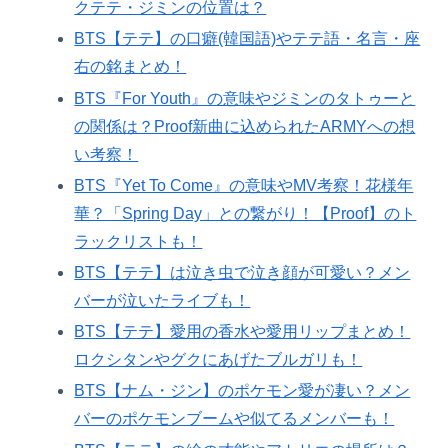
クテテ・ジミンの位置は？
BTS【テテ】の口癖(韓国語)やテテ語・名言・座
右の銘まとめ！
BTS『For Youth』の意味やジミンのタトゥーと
の関係は？Proof新曲に込められたARMYへの想
い考察！
BTS『Yet To Come』の意味やMV考察！花様年
華？「Spring Day」との繋がり！【Proof】のト
ラックリストも！
BTS【テテ】は泣き虫で泣き顔が可愛い？メン
バーが泣いたライブも！
BTS【テテ】愛用の香水や愛用リップまとめ！
ロクシタンやグクにあげたブルガリも！
BTS【ナム・ジン】のポケモン愛が凄い？メン
バーのポケモンブームや似てるメンバーも！