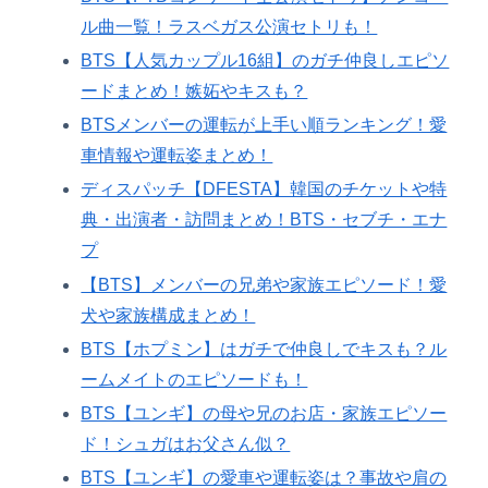
ル曲一覧！ラスベガス公演セトリも！
BTS【人気カップル16組】のガチ仲良しエピソ
ードまとめ！嫉妬やキスも？
BTSメンバーの運転が上手い順ランキング！愛
車情報や運転姿まとめ！
ディスパッチ【DFESTA】韓国のチケットや特
典・出演者・訪問まとめ！BTS・セブチ・エナ
プ
【BTS】メンバーの兄弟や家族エピソード！愛
犬や家族構成まとめ！
BTS【ホプミン】はガチで仲良しでキスも？ル
ームメイトのエピソードも！
BTS【ユンギ】の母や兄のお店・家族エピソー
ド！シュガはお父さん似？
BTS【ユンギ】の愛車や運転姿は？事故や肩の