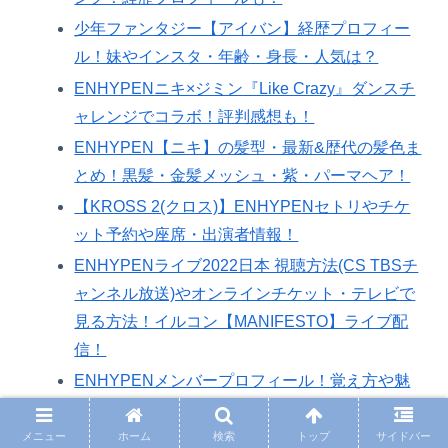
少年ファンタジー【アイバン】経歴プロフィー
ル！妹やインスタ・年齢・身長・人気は？
ENHYPENニキ×ジミン『Like Crazy』ダンスチ
ャレンジでコラボ！評判感想も！
ENHYPEN【ニキ】の髪型・最新&歴代の髪色ま
とめ！黒髪・金髪メッシュ・紫・パーマヘア！
【KROSS 2(クロス)】ENHYPENセトリやチケ
ット予約や座席・出演者情報！
ENHYPENライブ2022日本 視聴方法(CS TBSチ
ャンネル放送)やオンラインチケット・テレビで
見る方法！イルコン【MANIFESTO】ライブ配
信！
ENHYPENメンバープロフィール！覚え方や魅
力&推しポイント・誕生日や本名まとめ！
メニュー
ホーム
検索
トップ
サイドバー
【ENHYPEN】GGU GGU PACKAGEの予約購入