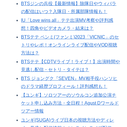
BTSジンの兵役【最新情報】除隊日やウィバラ
の配信はいつ？入隊日・所属部隊情報も！
IU「Love wins all」テテ出演MV考察や評判感
想！四角やビデオカメラ・結末は？
BTSテテ ペンミ(ファンミ)2023「VICNIC」のセ
トリやレポ！オンラインライブ配信やVOD視聴
方法は？
BTSテテ【CDTVライブ！ライブ！】出演時間や
見逃し配信・セトリ・タイテは？
BTS ジョングク『SEVEN』MV相手役ハンソヒ
のドラマ経歴プロフィール！評判感想も！
【ユンギ】ソロツアーのソウルコン追加公演チ
ケット申し込み方法・全日程！Agust Dワールド
ツアー情報
ユンギ(SUGA)ライブ日本の視聴方法やディレ