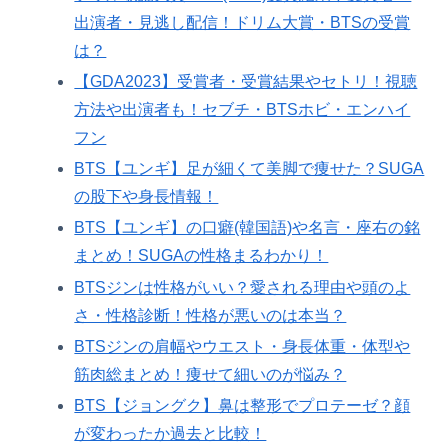
出演者・見逃し配信！ドリム大賞・BTSの受賞
は？
【GDA2023】受賞者・受賞結果やセトリ！視聴
方法や出演者も！セブチ・BTSホビ・エンハイ
フン
BTS【ユンギ】足が細くて美脚で痩せた？SUGA
の股下や身長情報！
BTS【ユンギ】の口癖(韓国語)や名言・座右の銘
まとめ！SUGAの性格まるわかり！
BTSジンは性格がいい？愛される理由や頭のよ
さ・性格診断！性格が悪いのは本当？
BTSジンの肩幅やウエスト・身長体重・体型や
筋肉総まとめ！痩せて細いのが悩み？
BTS【ジョングク】鼻は整形でプロテーゼ？顔
が変わったか過去と比較！