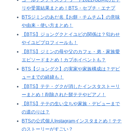
リや受賞結果まとめ！BTS・セブチ・エナプ
BTSジミンのあだ名【お餅・チムチム】の意味
や由来・使い方まとめ！
【BTS】ジョングクとイユビの関係は？匂わせ
やイユビプロフィールも！
【BTS】ジミンの母や父のカフェ・弟・家族愛
エピソードまとめ！カプホイベントも？
BTS【ジョングク】の実家や家族構成は？デビ
ューまでの経緯も！
【BTS】テテ・グクが消したインスタストーリ
ーまとめ！削除された髭テテやピアノ！
【BTS】テテの生い立ちや家族・デビューまで
の道のりは？
BTSの公式個人Instagramインスタまとめ！テテ
のストーリーがすごい？