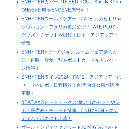
ENHYPENカバー『I NEED YOU』Spotify KPop
ON配信日時やENGENE感想も！
ENHYPENワールドツアー『FATE 』のセトリや
ソウルコン・アメリカ追加公演「FATE PLUS」
グッズ・チケットや日程！日本・アジアツアー
情報
ENHYPEN×ピーチジョン ルームウェア購入方
法・再販・店舗一覧やポストカードキャンペー
ン情報！
ENHYPENライブ2024『FATE』アジアツアーの
セトリやレポ・日程情報！台湾 台北公演〜随時
更新！
BEAT AX2(ビートアックス)横アリのセトリやレ
ポ・座席表・チケット情報！ENHYPEN・エン
ティム・ボネクド出演！
ゴールデンディスクアワード2024(GDA)のセト