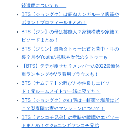
後遺症についても！
BTS【ジョングク】は筋肉カンガルー？腹筋や
ボタン！プロフィールまとめ！
BTS【ジン】の母は芸能人？家族構成や家族エ
ピソードまとめ！
BTS【ジミン】最新タトゥーは首と背中・耳の
裏？月やYouthの意味や歴代のタトゥーも！
【BTS】テテが痩せた？メンバーの2022最新体
重ランキングやVラ着用ブラウスも！
BTS【ナムテテ】の呼び方や仲良しエピソー
ド！元ルームメイトで一緒に寝てた？
BTS【ジョングク】の自宅は一軒家で場所はど
こ？梨泰院の家やマンションについて！
BTS【ヤンコチ兄弟】の意味や喧嘩やエピソー
ドまとめ！グク&ユンギヤンコチ兄弟