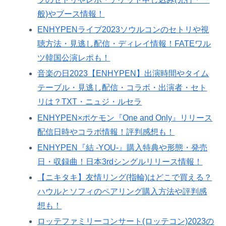
般)やブース情報！
ENHYPENライブ2023ソウルコンのセトリや視
聴方法・見逃し配信・ディレイ情報！FATEワル
ツ韓国公演レポも！
音楽の日2023【ENHYPEN】出演時間やタイム
テーブル・見逃し配信・コラボ・出演者・セト
リは？TXT・ニュジ・ルセラ
ENHYPEN×ポケモン『One and Only』リリース
配信日時やコラボ情報！評判感想も！
ENHYPEN『結 -YOU-』購入特典や形態・発売
日・収録曲！日本3rdシングルリリース情報！
【ニキタキ】友情リング(指輪)はどこで買える？
ハウルとソフィのペアリング購入方法や評判感
想も！
ロッテファミリーコンサート(ロッテコン)2023の