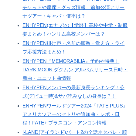
チケットや座席・グッズ情報！追加公演アリー
ナツアー・キャパ・倍率は？！
ENHYPEN(エナプ)の【学歴】高校や中学・制服
姿まとめ！ハンリム高校メンバーは？
ENHYPEN掛け声・名前の順番・覚え方・ライ
ブ応援方法まとめ！
ENHYPEN『MEMORABILIA』予約や特典！
DARK MOON ダクムン アルバムリリース日時・
新曲・ユニット曲情報
ENHYPENメンバーの最新身長ランキング！公
式(デビュー時)&サバ読みなしの身長は？！
ENHYPENワールドツアー2024『FATE PLUS』
アメリカツアーのセトリや追加曲・レポ・日
程！FATE+ プラスコン・アンコン情報
I-LAND(アイランド)パート2の全話ネタバレ・順