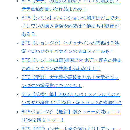
BTS【テテ】の絵の才能やアトリエの場所は？
テテ画伯が書いた作品まとめ！
BTS【ジミン】のマンションの場所はどこでナ
インワンの購入金額や内装は？他にも不動産が
ある？
BTS【ジョングク】とチョナインの関係は？熱
愛・匂わせやチョナインのプロフィールも！
BTS【ジン】の口癖(韓国語)や名言・座右の銘ま
とめ！ソクジンの性格まるわかり！？
BTS【学歴】大学院や高校まとめ！大学やジョ
ングクの総長賞についても！
BTS【花様年華】2022カムバ！スメラルドのイ
ンスタや考察！5月22日・花トラックの意味は？
BTSジョングク【最新】腕タトゥーの花(オニユ
リ)や友情タトゥー！
BTS【PTDコンサート全公演セトリ】アンコー