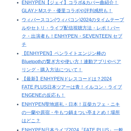
ENHYPEN【ジェイ】コラボ&カバー曲紹介！
GLAYとMステ・優里コラボや評判感想も！
ウィバースコン(ウィバコン)2024のタイムテーブ
ルやセトリ・ライブ配信視聴方法・レポ！パー
ク・出演者も！ENHYPEN・SEVENTEEN セブ
チ
【ENHYPEN】ペンライトエンジン棒の
Bluetoothの繋ぎ方や使い方！連動アプリやペア
リング・購入方法について！
【最新】ENHYPENドレスコードは？2024
FATE PLUS日本ツアーは青！イルコン・ライブ
ENGENEの反応も！
ENHYPEN聖地巡礼・日本！豆柴カフェ・ニキ
の一蘭や原宿・牛もつ鍋まつい亭まとめ！場所
はどこ？
ENHYPEN日本ライブ2024『FATE PLUS』一般