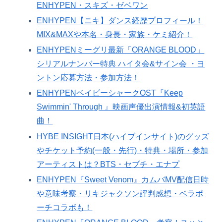
ENHYPEN・スキズ・ゼベワン
ENHYPEN【ニキ】ダンス経歴プロフィール！
MIX&MAXや本名・身長・家族・ケミ紹介！
ENHYPENミーグリ最新「ORANGE BLOOD」
シリアルナンバー特典 ハイタ会&サイン会 ・ヨ
ントン応募方法・参加方法！
ENHYPENベイビーシャークOST『Keep
Swimmin' Through 』映画声優出演情報&初英語
曲！
HYBE INSIGHT日本(ハイブインサイト)のグッズ
やチケット予約(一般・先行)・特典・場所・参加
アーティストは？BTS・セブチ・エナプ
ENHYPEN『Sweet Venom』カムバMV配信日時
や意味考察・リキジャクソン評判感想・ベラポ
ーチコラボも！