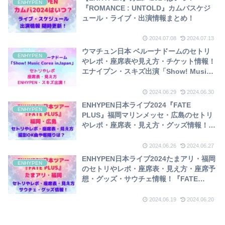
ENHYPEN
『ROMANCE : UNTOLD』カムバスケジ
ュール・ライブ・出演情報まとめ！
2024.07.08
2024.07.13
ウマチュン日本 ベルーナドームのセトリ
ENHYPEN
やレポ・座席表や見え方・チケット情報！
エナイプン・スキズ出演「Show! Music
Core in Japan」
2024.06.29
2024.06.30
ENHYPEN日本ライブ2024『FATE
ENHYPEN
PLUS』福岡マリンメッセ・広島のセトリ
やレポ・座席表・見え方・グッズ情報！撮
影OK曲や客席降りは？
2024.06.26
2024.06.27
ENHYPEN日本ライブ2024たまアリ・福岡
ENHYPEN
のセトリやレポ・座席表・見え方・座席予
想・グッズ・サウチェ情報！『FATE
PLUS』アリーナツアー
2024.06.19
2024.06.20