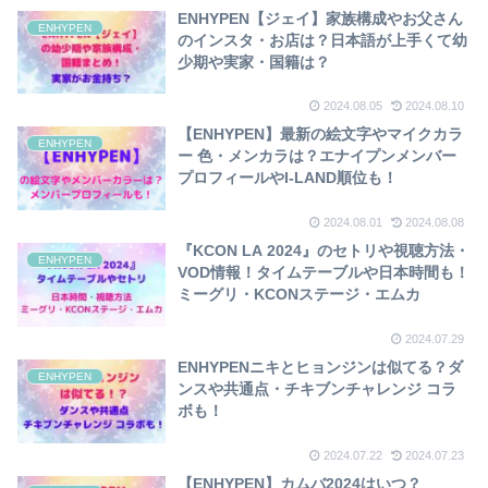
ENHYPEN【ジェイ】家族構成やお父さん
ENHYPEN
のインスタ・お店は？日本語が上手くて幼
少期や実家・国籍は？
2024.08.05
2024.08.10
【ENHYPEN】最新の絵文字やマイクカラ
ENHYPEN
ー 色・メンカラは？エナイプンメンバー
プロフィールやI-LAND順位も！
2024.08.01
2024.08.08
『KCON LA 2024』のセトリや視聴方法・
ENHYPEN
VOD情報！タイムテーブルや日本時間も！
ミーグリ・KCONステージ・エムカ
2024.07.29
ENHYPENニキとヒョンジンは似てる？ダ
ENHYPEN
ンスや共通点・チキブンチャレンジ コラ
ボも！
2024.07.22
2024.07.23
【ENHYPEN】カムバ2024はいつ？